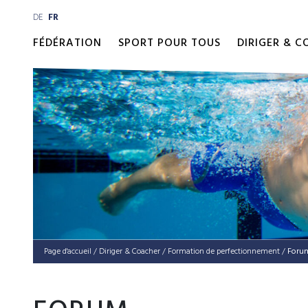
DE
FR
FÉDÉRATION
SPORT POUR TOUS
DIRIGER & 
Page d'accueil
/
Diriger & Coacher
/
For­ma­tion de perfectionnement
/
Foru