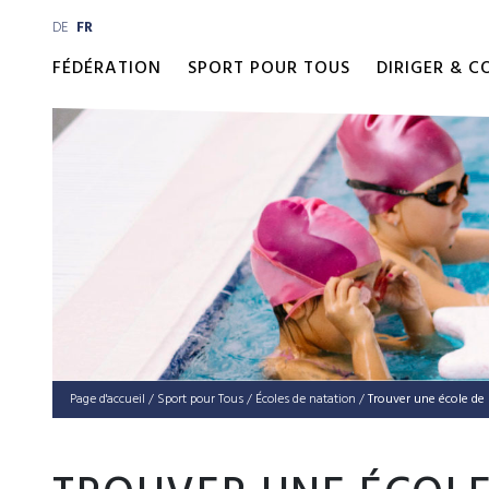
DE
FR
FÉDÉRATION
SPORT POUR TOUS
DIRIGER & 
Page d'accueil
/
Sport pour Tous
/
Écoles de natation
/
Trouver une école de