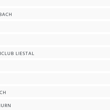
BACH
CLUB LIESTAL
ICH
HURN