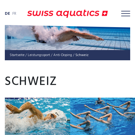
DE
FR
Startseite
/
Leis­tungs­sport
/
Anti-Doping
/
Schweiz
SCHWEIZ