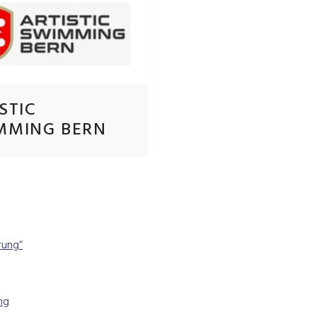
STIC
MMING BERN
rung“
ng