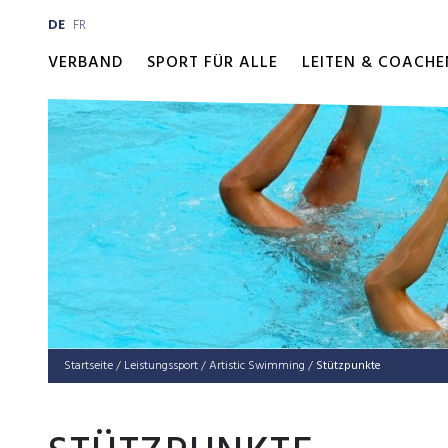
DE
FR
VERBAND
SPORT FÜR ALLE
LEITEN & COACHE
Startseite
/
Leis­tungs­sport
/
Artistic Swimming
/
Stützpunkte