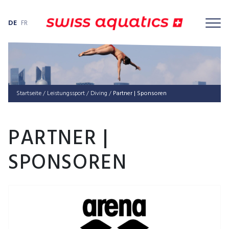
DE
FR
Startseite
/
Leis­tungs­sport
/
Diving
/
Partner | Sponsoren
PARTNER |
SPONSOREN