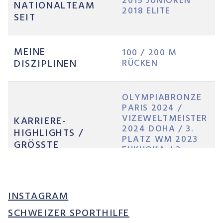
2015 JUNIOREN
NATIONALTEAM
2018 ELITE
SEIT
MEINE
100 / 200 M
DISZIPLINEN
RÜCKEN
OLYMPIABRONZE
PARIS 2024 /
VIZEWELTMEISTER
KARRIERE-
2024 DOHA / 3.
HIGHLIGHTS /
PLATZ WM 2023
GRÖSSTE
FUKUOKA / 3.
ERFOLGE
PLATZ EM 2021
BUDAPEST UND
2024 BELGRAD
INSTAGRAM
SCHWEIZER SPORTHILFE
KARRIERE-ZIELE
LA 2028