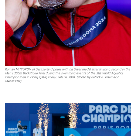
Roman MITYUKOV of Switzerland poses with his Silver medal after finishing second in the
Men's 200m Backstroke Final during the swimming events of the 21st World Aquatics
Championships in Doha, Qatar, Friday, Feb. 16, 2024. (Photo by Patrick B. Kraemer /
MAGICPBK)