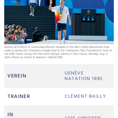
Roman MITYUKOV of Switzerland Bronze medalist in the Men's 200m Backstroke Final,
walks in during the Champions Parade held at the Champions Park (Trocadero) in front of
the Eiffel Tower during the Paris 2024 Olympic Games in Paris, France, Monday, Aug. 5,
2024. (Photo by Patrick B. Kraemer / MAGICPBK)
GENÈVE
VEREIN
NATATION 1885
TRAINER
CLÉMENT BAILLY
IN