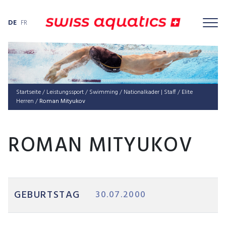
DE
FR
Startseite
/
Leis­tungs­sport
/
Swimming
/
Nationalkader | Staff
/
Elite
Herren
/
Roman Mityukov
ROMAN MITYUKOV
GEBURTSTAG
30.07.2000