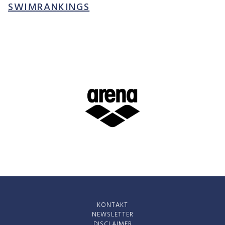
SWIMRANKINGS
RAIFFEISEN
PERSÖNLICHE
GENÈVE, OMEGA,
SPONSOREN
ARENA
IN WELCHEM
ALTER UND
WARUM ICH
MIT
MIT 5 JAHREN
SCHWIMMEN
ANGEFANGEN
HABE?
WANN UND WO
HATTE ICH
GENF, MÄRZ 2009
KONTAKT
MEINEN ERSTEN
NEWSLETTER
WETTKAMPF?
DISCLAIMER