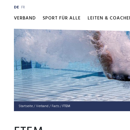
DE
FR
VERBAND
SPORT FÜR ALLE
LEITEN & COACHE
Startseite
/
Verband
/
Facts
/
FTEM