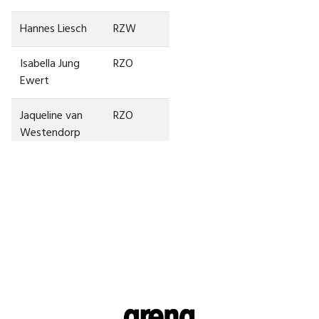
Hannes Liesch
RZW
Isabella Jung
RZO
Ewert
Jaqueline van
RZO
Westendorp
Jasmine
RSR
Fontana
Jasminka Lukic
ROS
Pavic
Laurent Erni
RSR
Mathieu
RSR