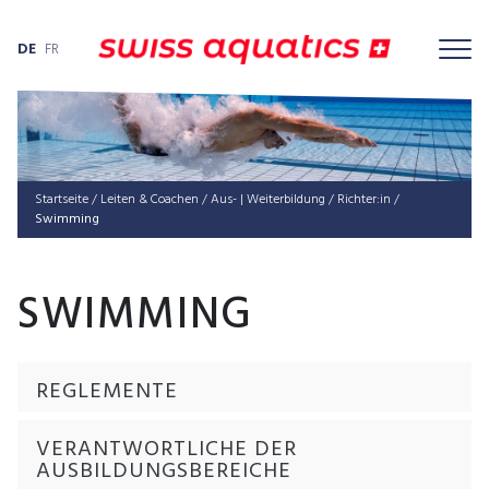
DE
FR
Startseite
/
Lei­ten & Coachen
/
Aus- | Weiterbildung
/
Richter:in
/
Swimming
SWIMMING
REGLEMENTE
VERANTWORTLICHE DER
AUSBILDUNGSBEREICHE