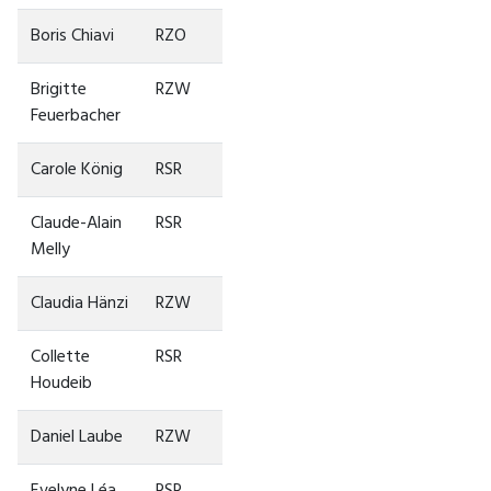
Boris Chiavi
RZO
Brigitte
RZW
Feuerbacher
Carole König
RSR
Claude-Alain
RSR
Melly
Claudia Hänzi
RZW
Collette
RSR
Houdeib
Daniel Laube
RZW
Evelyne Léa
RSR