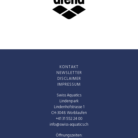
Herbette
Marcel Bruhin
RZO
Margot Hoigné
RZW
Maria De
RSR
Matteo
KONTAKT
Maria
RZW
NEWSLETTER
Razakarivony
DISCLAIMER
IMPRESSUM
Marie Silletta
RZW
Swiss Aquatics
Lindenpark
Martin
RZW
Lindenhofstrasse 1
CH-3048 Worblaufen
Mühlebach
+41 31 552 24 00
info@swiss-aquatics.ch
Maurice
ROS
Öffnungszeiten:
Windisch