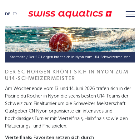
DE
FR
Startseite
/
Der SC Horgen krönt sich in Nyon zum U14-Schweizermeister
DER SC HORGEN KRÖNT SICH IN NYON ZUM
U14-SCHWEIZERMEISTER
Am Wochenende vom 13. und 14. Juni 2026 trafen sich in der
Piscine du Rocher in Nyon die sechs besten U14-Teams der
Schweiz zum Finalturnier um die Schweizer Meisterschaft.
Gastgeber
CN Nyon
organisierte ein intensives und
hochklassiges Turnier mit Viertelfinals, Halbfinals sowie den
Platzierungs- und Finalspielen.
Viertelfinals: Favoriten setzen sich durch