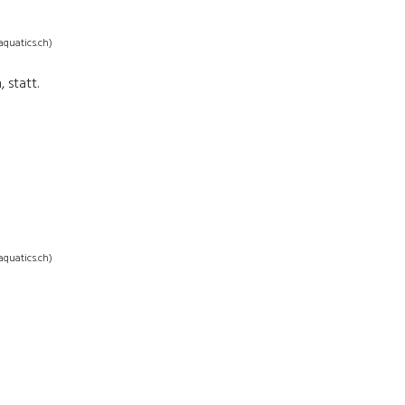
aquatics.ch)
 statt.
aquatics.ch)