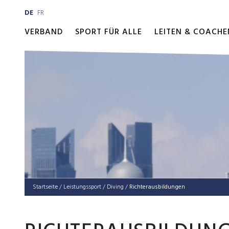
DE
FR
VERBAND
SPORT FÜR ALLE
LEITEN & COACHE
Startseite
/
Leis­tungs­sport
/
Diving
/
Richterausbildungen