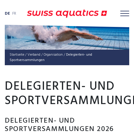
DE
FR
Startseite
/
Verband
/
Orga­ni­sa­ti­on
/
Delegierten- und
Sportversammlungen
DELEGIERTEN- UND
SPORTVERSAMMLUNG
DELEGIERTEN- UND
SPORTVERSAMMLUNGEN 2026