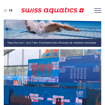
DE
FR
Page d'accueil
/
Jour 1 des Cham­pion­nats d’Eu­ro­pe de nata­ti­on artistique