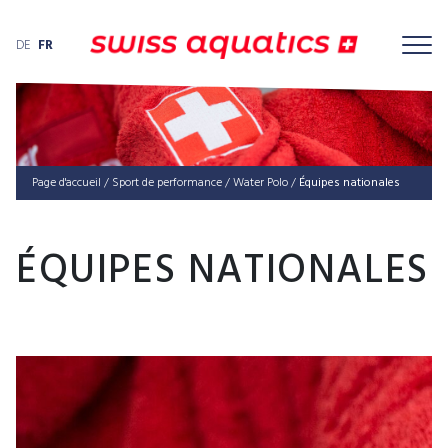
DE
FR
Page d'accueil
/
Sport de performance
/
Water Polo
/
Équipes natio­nales
ÉQUIPES NATIONALES