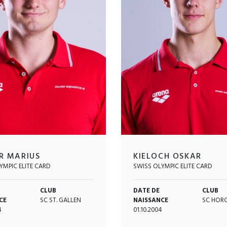
R MARIUS
KIELOCH OSKAR
YMPIC ELITE CARD
SWISS OLYMPIC ELITE CARD
CLUB
DATE DE
CLUB
CE
SC ST. GALLEN
NAISSANCE
SC HOR
4
01.10.2004