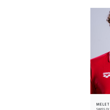
MELET
SWISS OL