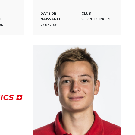
DATE DE
CLUB
E
NAISSANCE
SC KREUZLINGEN
ON
23.07.2003