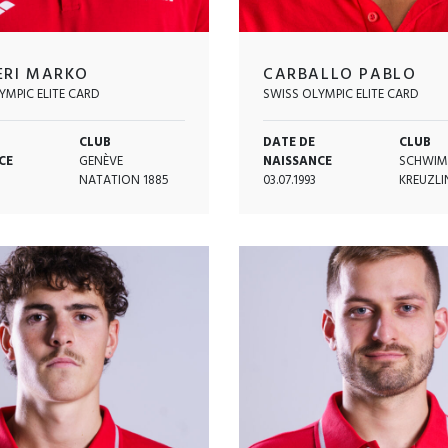
ERI MARKO
CARBALLO PABLO
YMPIC ELITE CARD
SWISS OLYMPIC ELITE CARD
CLUB
DATE DE
CLUB
CE
GENÈVE
NAISSANCE
SCHWIM
NATATION 1885
03.07.1993
KREUZL