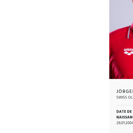
JÖRGE
SWISS OL
DATE DE
NAISSAN
26.01.200