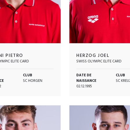
NI PIETRO
HERZOG JOEL
YMPIC ELITE CARD
SWISS OLYMPIC ELITE CARD
CLUB
DATE DE
CLUB
CE
SC HORGEN
NAISSANCE
SC KREU
2
02.12.1995