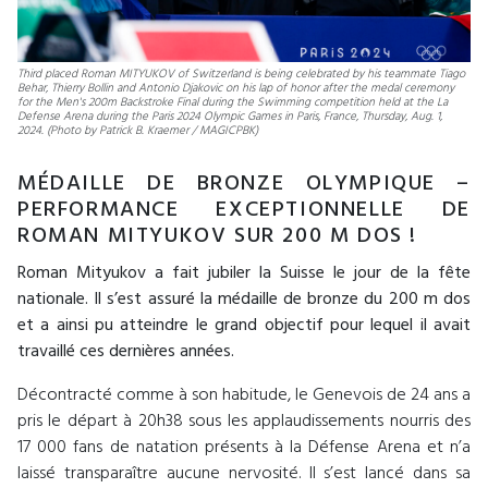
Third placed Roman MITYUKOV of Switzerland is being celebrated by his teammate Tiago
Behar, Thierry Bollin and Antonio Djakovic on his lap of honor after the medal ceremony
for the Men's 200m Backstroke Final during the Swimming competition held at the La
Defense Arena during the Paris 2024 Olympic Games in Paris, France, Thursday, Aug. 1,
2024. (Photo by Patrick B. Kraemer / MAGICPBK)
MÉDAILLE DE BRONZE OLYMPIQUE –
PERFORMANCE EXCEPTIONNELLE DE
ROMAN MITYUKOV SUR 200 M DOS !
Roman Mityukov a fait jubiler la Suisse le jour de la fête
nationale. Il s’est assuré la médaille de bronze du 200 m dos
et a ainsi pu atteindre le grand objectif pour lequel il avait
travaillé ces dernières années.
Décontracté comme à son habitude, le Genevois de 24 ans a
pris le départ à 20h38 sous les applaudissements nourris des
17 000 fans de natation présents à la Défense Arena et n’a
laissé transparaître aucune nervosité. Il s’est lancé dans sa