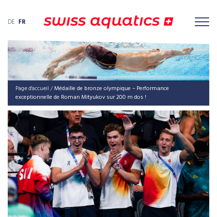
DE
FR
Page d'accueil
/
Médaille de bronze olympique – Performance
exceptionnelle de Roman Mityukov sur 200 m dos !