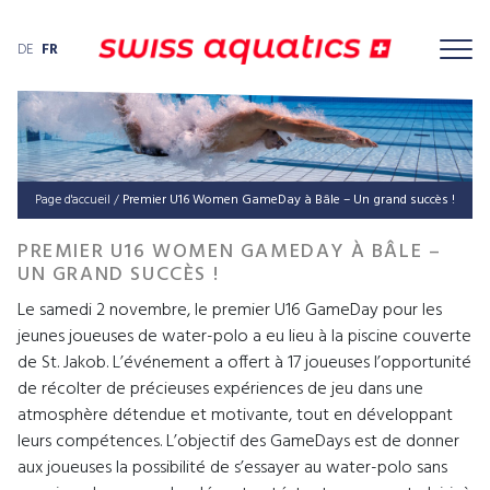
DE
FR
Page d'accueil
/
Premier U16 Women GameDay à Bâle – Un grand succès !
PREMIER U16 WOMEN GAMEDAY À BÂLE –
UN GRAND SUCCÈS !
Le samedi 2 novembre, le premier U16 GameDay pour les
jeunes joueuses de water-polo a eu lieu à la piscine couverte
de St. Jakob. L’événement a offert à 17 joueuses l’opportunité
de récolter de précieuses expériences de jeu dans une
atmosphère détendue et motivante, tout en développant
leurs compétences. L’objectif des GameDays est de donner
aux joueuses la possibilité de s’essayer au water-polo sans