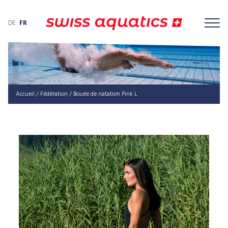
DE
FR
Accueil
/
Fédération
/ Bouée de natation Pink L