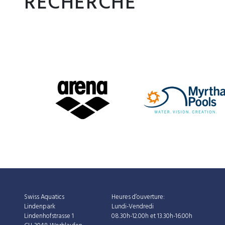
RECHERCHE
Swiss Aquatics
Heures d’ouverture:
Lindenpark
Lundi-Vendredi
Lindenhofstrasse 1
08.30h-12.00h et 13.30h-16.00h