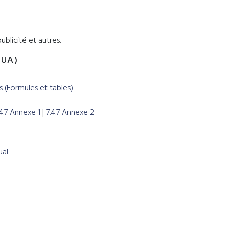
ublicité et autres.
QUA)
s (Formules et tables)
.4.7 Annexe 1
|
7.4.7 Annexe 2
ual