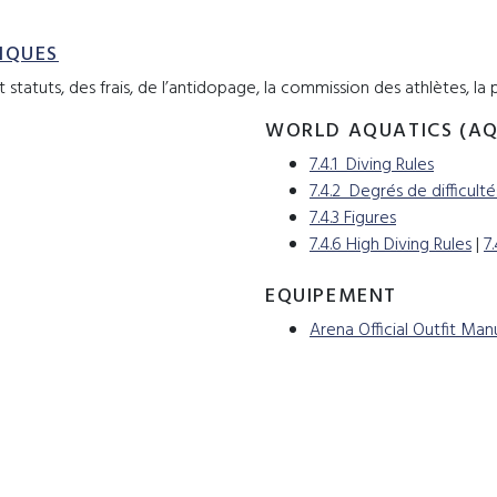
IQUES
statuts, des frais, de l’antidopage, la commission des athlètes, la p
WORLD AQUATICS (A
7.4.1 Diving Rules
7.4.2 Degrés de difficulté
7.4.3 Figures
7.4.6 High Diving Rules
|
7
EQUIPEMENT
Arena Official Outfit Man