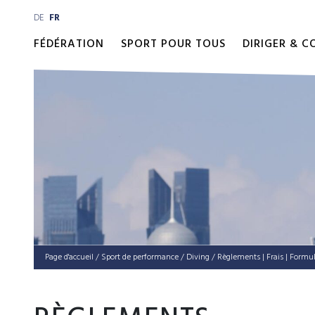
DE
FR
FÉDÉRATION
SPORT POUR TOUS
DIRIGER & 
Page d'accueil
/
Sport de performance
/
Diving
/
Règlements | Frais | Formul