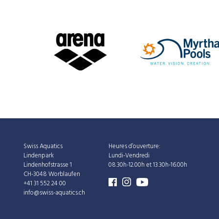
Swiss Aquatics
Heures d’ouverture:
Lindenpark
Lundi-Vendredi
Lindenhofstrasse 1
08.30h-12.00h et 13.30h-16.00h
CH-3048 Worblaufen
+41 31 552 24 00
info@swiss-aquatics.ch