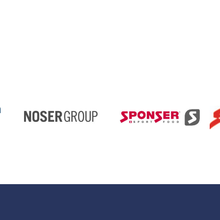
SPONSORS
PERSONNELS
À QUEL ÂGE ET
POURQUOI EST-CE
QUE J’AI
COMMENCÉ À
NAGER ?
QUAND ET OÙ EST-
CE QUE J’AI EU MA
PREMIÈRE
COMPÉTITION ?