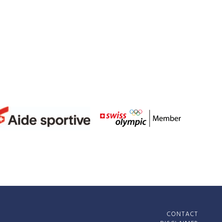
– AIDE SPORTIVE
– LOTERIE ROMANDE
– FONDATION SPORT NE
À 9 ANS
2016 À NEUCHÂTEL
CONTACT