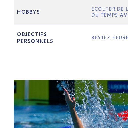
ÉCOUTER DE 
HOBBYS
DU TEMPS AV
OBJECTIFS
RESTEZ HEUR
PERSONNELS
FAVORIS
PIZZA
SUNSET BLVD