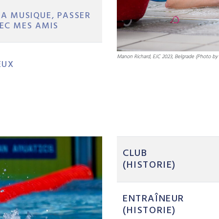
LA MUSIQUE, PASSER
EC MES AMIS
Manon Richard, EJC 2023, Belgrade (Photo by
EUX
CLUB
(HISTORIE)
 – SELENA GOMEZ
ENTRAÎNEUR
(HISTORIE)