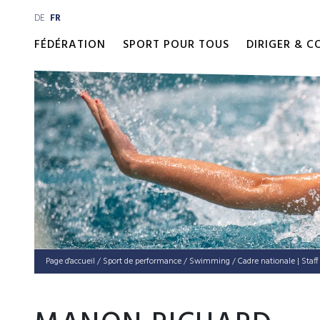
DE
FR
FÉDÉRATION
SPORT POUR TOUS
DIRIGER & 
Page d'accueil
/
Sport de performance
/
Swimming
/
Cadre nationale | Staff