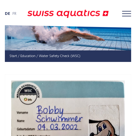
DE
FR
Start
/
Education
/ Water Safety Check (WSC)