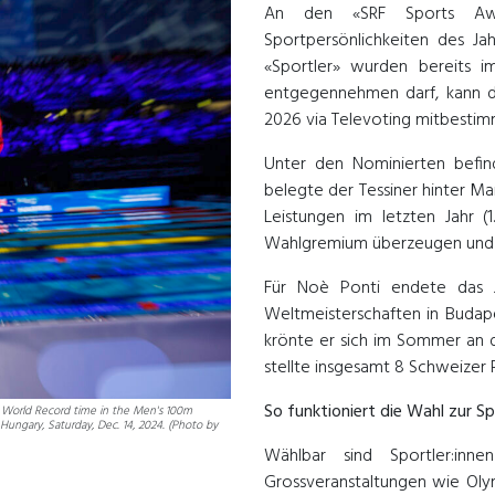
An den «SRF Sports Awa
Sportpersönlichkeiten des Ja
«Sportler» wurden bereits 
entgegennehmen darf, kann d
2026 via Televoting mitbestim
Unter den Nominierten befind
belegte der Tessiner hinter M
Leistungen im letzten Jahr 
Wahlgremium überzeugen und s
Für Noè Ponti endete das J
Weltmeisterschaften in Budap
krönte er sich im Sommer an 
stellte insgesamt 8 Schweizer 
So funktioniert die Wahl zur Sp
w World Record time in the Men's 100m
ungary, Saturday, Dec. 14, 2024. (Photo by
Wählbar sind Sportler:inne
Grossveranstaltungen wie Oly