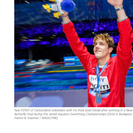
Noe PONTI of Switzerland celebrates with his third Gold medal after winning in a Ne
Butterfly Final during the World Aquatics Swimming Championships (25m) in Budapest, H
Patrick B. Kraemer / MAGICPBK)