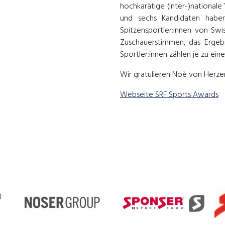
hochkarätige (inter-)national
und sechs Kandidaten haben
Spitzensportler:innen von Swi
Zuschauerstimmen, das Ergeb
Sportler:innen zählen je zu eine
Wir gratulieren Noè von Herze
Webseite SRF Sports Awards