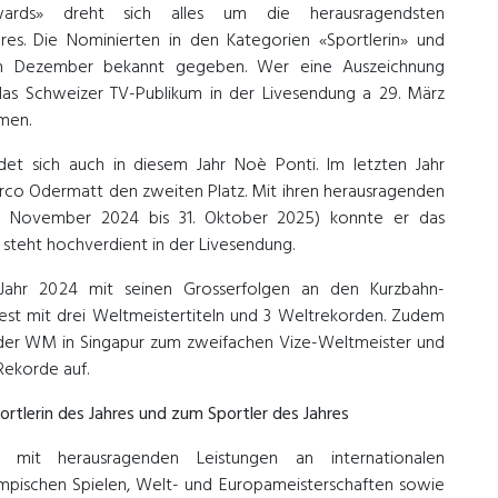
rds» dreht sich alles um die herausragendsten
hres. Die Nominierten in den Kategorien «Sportlerin» und
im Dezember bekannt gegeben. Wer eine Auszeichnung
as Schweizer TV-Publikum in der Livesendung a 29. März
men.
et sich auch in diesem Jahr Noè Ponti. Im letzten Jahr
arco Odermatt den zweiten Platz. Mit ihren herausragenden
(1. November 2024 bis 31. Oktober 2025) konnte er das
teht hochverdient in der Livesendung.
ahr 2024 mit seinen Grosserfolgen an den Kurzbahn-
est mit drei Weltmeistertiteln und 3 Weltrekorden. Zudem
der WM in Singapur zum zweifachen Vize-Weltmeister und
Rekorde auf.
ortlerin des Jahres und zum Sportler des Jahres
n mit herausragenden Leistungen an internationalen
mpischen Spielen, Welt- und Europameisterschaften sowie