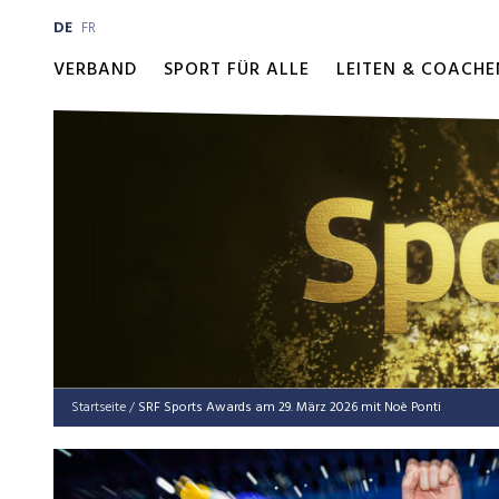
DE
FR
VERBAND
SPORT FÜR ALLE
LEITEN & COACHE
Startseite
/
SRF Sports Awards am 29. März 2026 mit Noè Ponti