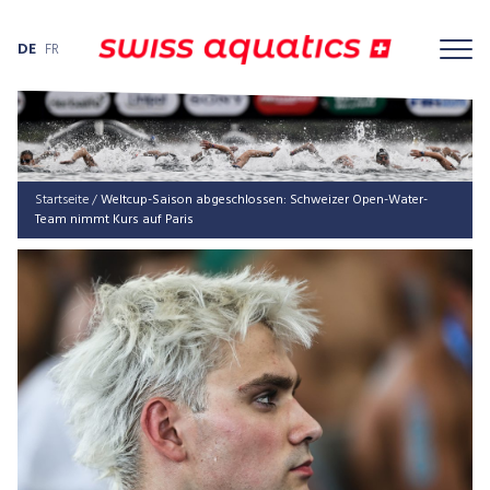
DE
FR
Startseite
/
Weltcup-Saison abgeschlossen: Schweizer Open-Water-
Team nimmt Kurs auf Paris