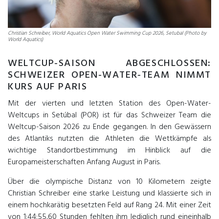
Christian Schreiber, World Aquatics Open Water Swimming Cup 2026, Setubal (Photo by
World Aquatics)
WELTCUP-SAISON ABGESCHLOSSEN:
SCHWEIZER OPEN-WATER-TEAM NIMMT
KURS AUF PARIS
Mit der vierten und letzten Station des Open-Water-
Weltcups in Setúbal (POR) ist für das Schweizer Team die
Weltcup-Saison 2026 zu Ende gegangen. In den Gewässern
des Atlantiks nutzten die Athleten die Wettkämpfe als
wichtige Standortbestimmung im Hinblick auf die
Europameisterschaften Anfang August in Paris.
Über die olympische Distanz von 10 Kilometern zeigte
Christian Schreiber eine starke Leistung und klassierte sich in
einem hochkarätig besetzten Feld auf Rang 24. Mit einer Zeit
von 1:44:55,60 Stunden fehlten ihm lediglich rund eineinhalb