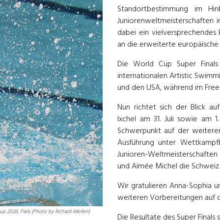
Standortbestimmung im Hin
Juniorenweltmeisterschaften 
dabei ein vielversprechendes 
an die erweiterte europäische 
Die World Cup Super Finals
internationalen Artistic Swimm
und den USA, während im Free 
Nun richtet sich der Blick a
Ixchel am 31. Juli sowie am 
Schwerpunkt auf der weiteren
Ausführung unter Wettkampf
Junioren-Weltmeisterschafte
und Aimée Michel die Schweiz 
Wir gratulieren Anna-Sophia un
weiteren Vorbereitungen auf d
p 2026, Paris (Photo by Richard Merlen)
Die Resultate des Super Finals 