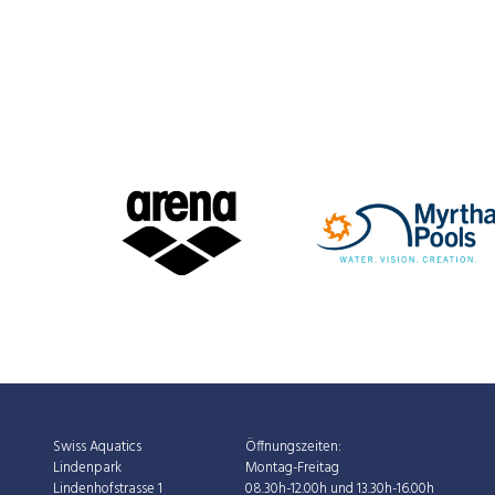
Swiss Aquatics
Öffnungszeiten:
Lindenpark
Montag-Freitag
Lindenhofstrasse 1
08.30h-12.00h und 13.30h-16.00h