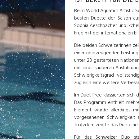
IST BEREIT FÜR DIE 
Beim World Aquatics Artistic 
besten Duette der Saison au
Sophia Aeschbacher und Ixchel
Free mit der internationalen E
Die beiden Schweizerinnen zei
einer überzeugenden Leistung 
unter 20 gestarteten Natione
mit einer sauberen Ausführun
Schwierigkeitsgrad vollstän
zugleich eine weitere Verbesse
Im Duet Free klassierten sich
Das Programm enthielt mehre
Element wurde allerdings mi
vorgesehenen Schwierigkeit 
Trotzdem zeigte das Duo eine 
Für das Schweizer Duo st