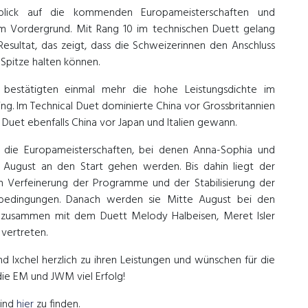
blick auf die kommenden Europameisterschaften und
im Vordergrund. Mit Rang 10 im technischen Duett gelang
Resultat, das zeigt, dass die Schweizerinnen den Anschluss
Spitze halten können.
 bestätigten einmal mehr die hohe Leistungsdichte im
ing. Im Technical Duet dominierte China vor Grossbritannien
Duet ebenfalls China vor Japan und Italien gewann.
uf die Europameisterschaften, bei denen Anna-Sophia und
1. August an den Start gehen werden. Bis dahin liegt der
 Verfeinerung der Programme und der Stabilisierung der
bedingungen. Danach werden sie Mitte August bei den
n zusammen mit dem Duett Melody Halbeisen, Meret Isler
vertreten.
d Ixchel herzlich zu ihren Leistungen und wünschen für die
ie EM und JWM viel Erfolg!
sind
hier
zu finden.