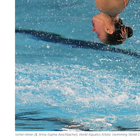
Ixchel Höner (& Anna-Sophia Aeschbacher), World Aquatics Artistic Swimming World Cu