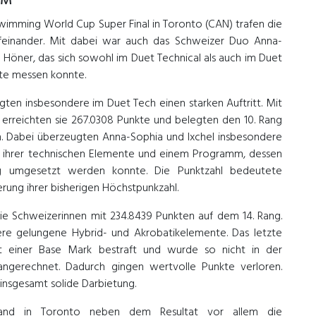
EM
Swimming World Cup Super Final in Toronto (CAN) trafen die
feinander. Mit dabei war auch das Schweizer Duo Anna-
 Höner, das sich sowohl im Duet Technical als auch im Duet
lite messen konnte.
gten insbesondere im Duet Tech einen starken Auftritt. Mit
erreichten sie 267.0308 Punkte und belegten den 10. Rang
n. Dabei überzeugten Anna-Sophia und Ixchel insbesondere
g ihrer technischen Elemente und einem Programm, dessen
dig umgesetzt werden konnte. Die Punktzahl bedeutete
rung ihrer bisherigen Höchstpunkzahl.
 die Schweizerinnen mit 234.8439 Punkten auf dem 14. Rang.
re gelungene Hybrid- und Akrobatikelemente. Das letzte
t einer Base Mark bestraft und wurde so nicht in der
angerechnet. Dadurch gingen wertvolle Punkte verloren.
insgesamt solide Darbietung.
and in Toronto neben dem Resultat vor allem die