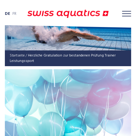
DE
FR
Startseite
/
Herz­li­che Gra­tu­la­ti­on zur bestan­de­nen Prü­fung Trai­ner
Leistungssport