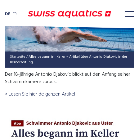
DE
FR
Startseite
/
Alles begann im Kel­ler – Arti­kel über Anto­nio Dja­ko­vic in der
Bernerzeitung
Der 18-jährige Antonio Djakovic blickt auf den Anfang seiner
Schwimmkarriere zurück.
> Lesen Sie hier de ganzen Artikel