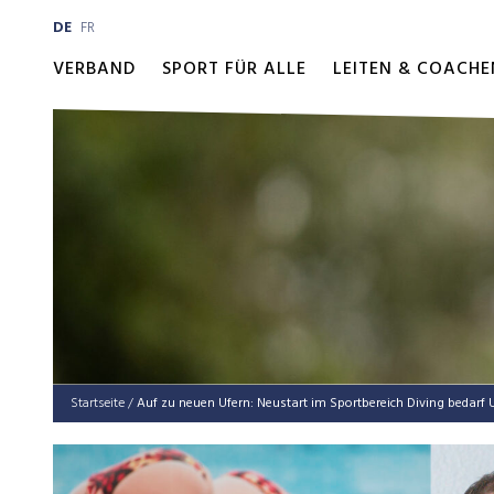
DE
FR
VERBAND
SPORT FÜR ALLE
LEITEN & COACHE
Startseite
/
Auf zu neu­en Ufern: Neu­start im Sport­be­reich Diving bedar