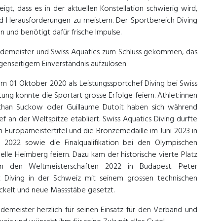
t, dass es in der aktuellen Konstellation schwierig wird,
 Herausforderungen zu meistern. Der Sportbereich Diving
n und benötigt dafür frische Impulse.
ildemeister und Swiss Aquatics zum Schluss gekommen, das
egenseitigem Einverständnis aufzulösen.
m 01. Oktober 2020 als Leistungssportchef Diving bei Swiss
itung konnte die Sportart grosse Erfolge feiern. Athlet:innen
than Suckow oder Guillaume Dutoit haben sich während
ef an der Weltspitze etabliert. Swiss Aquatics Diving durfte
 Europameistertitel und die Bronzemedaille im Juni 2023 in
 2022 sowie die Finalqualifikation bei den Olympischen
elle Heimberg feiern. Dazu kam der historische vierte Platz
 den Weltmeisterschaften 2022 in Budapest. Peter
t Diving in der Schweiz mit seinem grossen technischen
ckelt und neue Massstäbe gesetzt.
ldemeister herzlich für seinen Einsatz für den Verband und