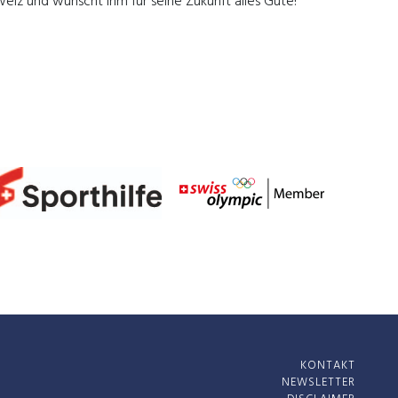
eiz und wünscht ihm für seine Zukunft alles Gute!
KONTAKT
NEWSLETTER