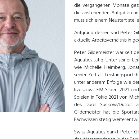
die vergangenen Monate gezeig
die anstehenden Aufgaben und
muss sich einem Neustart stelle
Aufgrund dessen sind Peter G
aktuelle Arbeitsverhältnis in g
Peter Gildemeister war seit de
Aquatics tätig. Unter seiner Le
wie Michelle Heimberg, Jona
seiner Zeit als Leistungsportch
unter anderem Erfolge wie den
Rzeszow, EM-Silber 2021 und
Spielen in Tokio 2021 von Mich
des Duos Suckow/Dutoit an
Gildemeister hat die Sportar
Fachwissen stetig weiterentwi
Swiss Aquatics dankt Peter Gi