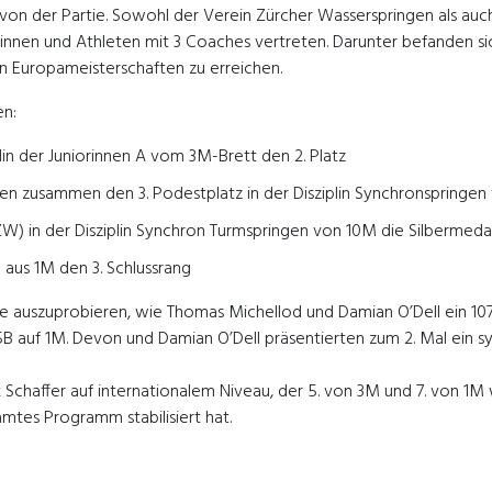
on der Partie. Sowohl der Verein Zürcher Wasserspringen als auc
nnen und Athleten mit 3 Coaches vertreten. Darunter befanden sic
en Europameisterschaften zu erreichen.
en:
in der Juniorinnen A vom 3M-Brett den 2. Platz
en zusammen den 3. Podestplatz in der Disziplin Synchronspringe
) in der Disziplin Synchron Turmspringen von 10M die Silbermedai
 aus 1M den 3. Schlussrang
 auszuprobieren, wie Thomas Michellod und Damian O’Dell ein 107
 105B auf 1M. Devon und Damian O’Dell präsentierten zum 2. Mal e
Schaffer auf internationalem Niveau, der 5. von 3M und 7. von 1M 
amtes Programm stabilisiert hat.