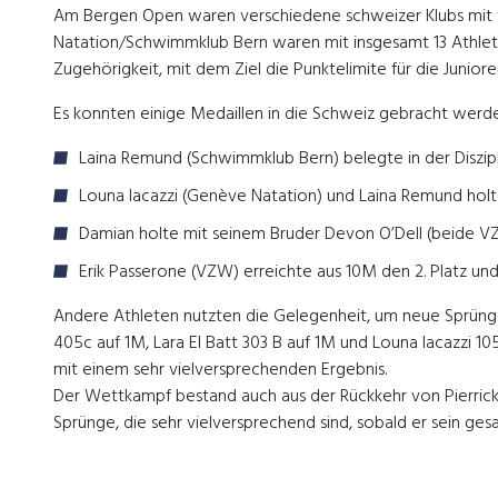
Am Bergen Open waren verschiedene schweizer Klubs mit v
Natation/Schwimmklub Bern waren mit insgesamt 13 Athleti
Zugehörigkeit, mit dem Ziel die Punktelimite für die Junior
Es konnten einige Medaillen in die Schweiz gebracht werd
Laina Remund (Schwimmklub Bern) belegte in der Diszipl
Louna Iacazzi (Genève Natation) und Laina Remund holt
Damian holte mit seinem Bruder Devon O’Dell (beide VZW
Erik Passerone (VZW) erreichte aus 10M den 2. Platz und
Andere Athleten nutzten die Gelegenheit, um neue Sprünge
405c auf 1M, Lara El Batt 303 B auf 1M und Louna Iacazzi
mit einem sehr vielversprechenden Ergebnis.
Der Wettkampf bestand auch aus der Rückkehr von Pierrick 
Sprünge, die sehr vielversprechend sind, sobald er sein ges