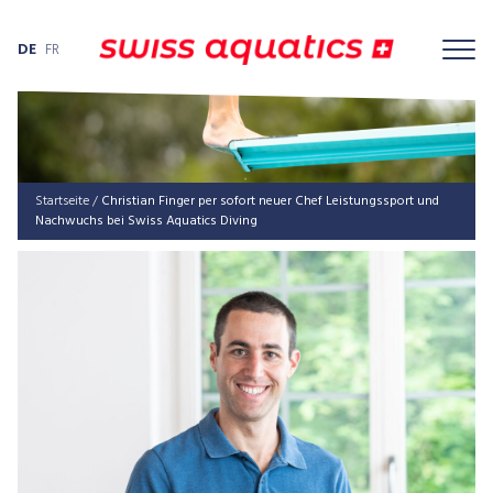
DE
FR
Startseite
/
Chris­ti­an Fin­ger per sofort neu­er Chef Leis­tungs­sport und
Nach­wuchs bei Swiss Aqua­tics Diving