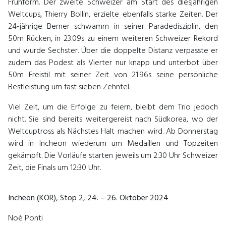
Frühform. Der zweite Schweizer am Start des diesjährigen
Weltcups, Thierry Bollin, erzielte ebenfalls starke Zeiten. Der
24-jährige Berner schwamm in seiner Paradedisziplin, den
50m Rücken, in 23.09s zu einem weiteren Schweizer Rekord
und wurde Sechster. Über die doppelte Distanz verpasste er
zudem das Podest als Vierter nur knapp und unterbot über
50m Freistil mit seiner Zeit von 21.96s seine persönliche
Bestleistung um fast sieben Zehntel.
Viel Zeit, um die Erfolge zu feiern, bleibt dem Trio jedoch
nicht. Sie sind bereits weitergereist nach Südkorea, wo der
Weltcuptross als Nächstes Halt machen wird. Ab Donnerstag
wird in Incheon wiederum um Medaillen und Topzeiten
gekämpft. Die Vorläufe starten jeweils um 2:30 Uhr Schweizer
Zeit, die Finals um 12:30 Uhr.
Incheon (KOR), Stop 2, 24. – 26. Oktober 2024
Noè Ponti