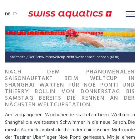
DE
FR
Startseite
/
Der Schwimmweltcup zieht weiter nach Incheon (KOR)
NACH DEM PHÄNOMENALEN
SAISONAUFTAKT BEIM WELTCUP IN
SHANGHAI WARTEN FÜR NOÈ PONTI UND
THIERRY BOLLIN VON DONNERSTAG BIS
SAMSTAG BEREITS DIE RENNEN AN DER
NÄCHSTEN WELTCUPSTATION.
Am vergangenen Wochenende starteten beim Weltcup in
Shanghai die weltbesten Schwimmer in die neue Saison. Die
meiste Aufmerksamkeit durfte in der chinesischen Metropole
der Tessiner Überflieger Noè Ponti geniessen. Mit je einem