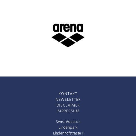
KONTAKT
NEWSLETTER
DISCLAIMER
IMPRESSUM
Swiss Aquatics
Lindenpark
Lindenhofstrasse 1