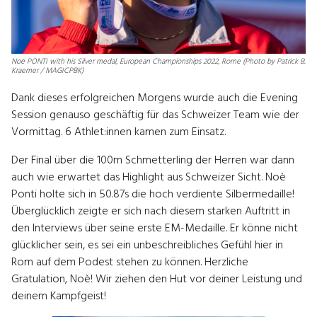
Noe PONTI with his Silver medal, European Championships 2022, Rome (Photo by Patrick B.
Kraemer / MAGICPBK)
Dank dieses erfolgreichen Morgens wurde auch die Evening
Session genauso geschäftig für das Schweizer Team wie der
Vormittag. 6 Athlet:innen kamen zum Einsatz.
Der Final über die 100m Schmetterling der Herren war dann
auch wie erwartet das Highlight aus Schweizer Sicht. Noè
Ponti holte sich in 50.87s die hoch verdiente Silbermedaille!
Überglücklich zeigte er sich nach diesem starken Auftritt in
den Interviews über seine erste EM-Medaille. Er könne nicht
glücklicher sein, es sei ein unbeschreibliches Gefühl hier in
Rom auf dem Podest stehen zu können. Herzliche
Gratulation, Noè! Wir ziehen den Hut vor deiner Leistung und
deinem Kampfgeist!