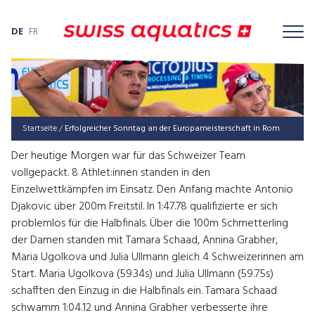
DE
FR
Startseite
/
Erfolg­rei­cher Sonn­tag an der Euro­pa­meis­ter­schaft in Rom
Der heutige Morgen war für das Schweizer Team
vollgepackt. 8 Athlet:innen standen in den
Einzelwettkämpfen im Einsatz. Den Anfang machte Antonio
Djakovic über 200m Freitstil. In 1:47.78 qualifizierte er sich
problemlos für die Halbfinals. Über die 100m Schmetterling
der Damen standen mit Tamara Schaad, Annina Grabher,
Maria Ugolkova und Julia Ullmann gleich 4 Schweizerinnen am
Start. Maria Ugolkova (59.34s) und Julia Ullmann (59.75s)
schafften den Einzug in die Halbfinals ein. Tamara Schaad
schwamm 1:04.12 und Annina Grabher verbesserte ihre