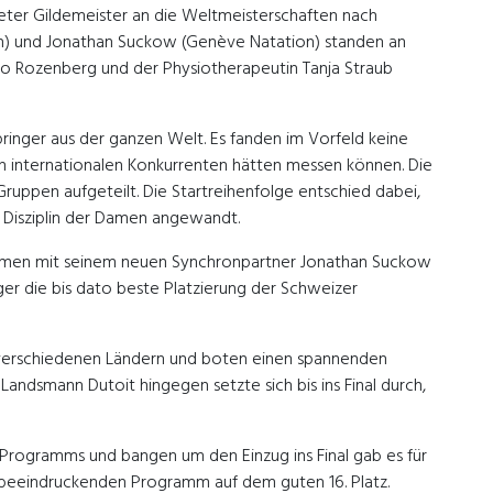
 Peter Gildemeister an die Weltmeisterschaften nach
on) und Jonathan Suckow (Genève Natation) standen an
lo Rozenberg und der Physiotherapeutin Tanja Straub
inger aus der ganzen Welt. Es fanden im Vorfeld keine
en internationalen Konkurrenten hätten messen können. Die
ppen aufgeteilt. Die Startreihenfolge entschied dabei,
t Disziplin der Damen angewandt.
sammen mit seinem neuen Synchronpartner Jonathan Suckow
ger die bis dato beste Platzierung der Schweizer
34 verschiedenen Ländern und boten einen spannenden
andsmann Dutoit hingegen setzte sich bis ins Final durch,
s Programms und bangen um den Einzug ins Final gab es für
em beeindruckenden Programm auf dem guten 16. Platz.