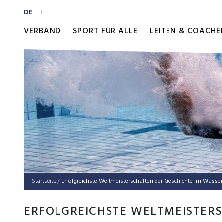
DE
FR
VERBAND
SPORT FÜR ALLE
LEITEN & COACHE
Startseite
/
Erfolg­reichs­te Welt­meis­ter­schaf­ten der Geschich­te im Wass
ERFOLGREICHSTE WELTMEISTER