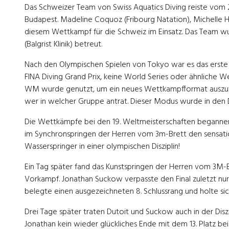
Das Schweizer Team von Swiss Aquatics Diving reiste vom 22
Budapest. Madeline Coquoz (Fribourg Natation), Michelle
diesem Wettkampf für die Schweiz im Einsatz. Das Team wur
(Balgrist Klinik) betreut.
Nach den Olympischen Spielen von Tokyo war es das erste s
FINA Diving Grand Prix, keine World Series oder ähnliche 
WM wurde genutzt, um ein neues Wettkampfformat auszutes
wer in welcher Gruppe antrat. Dieser Modus wurde in den D
Die Wettkämpfe bei den 19. Weltmeisterschaften begannen
im Synchronspringen der Herren vom 3m-Brett den sensation
Wasserspringer in einer olympischen Disziplin!
Ein Tag später fand das Kunstspringen der Herren vom 3M-B
Vorkampf. Jonathan Suckow verpasste den Final zuletzt nur 
belegte einen ausgezeichneten 8. Schlussrang und holte sic
Drei Tage später traten Dutoit und Suckow auch in der Disz
Jonathan kein wieder glückliches Ende mit dem 13. Platz be