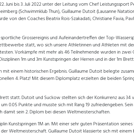
. Juni bis 3. Juli 2022 unter der Leitung vom Chef Leistungssport
 Heimberg (Schwimmklub Thun), Guillaume Dutoit (Lausanne Natati
de von den Coaches Beatrix Rois-Szakadati, Christiane Favia, Pav
portliche Grossereignis und Aufeinandertreffen der Top-Wasserspr
Wettbewerbe statt, wo sich unsere Athletinnen und Athleten mit d
ten. Vorkämpfe mit mehr als 46 Teilnehmende wurden in zwei Gru
isziplinen 1m und 3m Kunstspringen der Herren und in der 1m Bret
 mit einem historischen Ergebnis. Guillaume Dutoit belegte zu
ellen 4. Platz! Mit diesem Diplomplatz erzielten die beiden Sprin
rett statt. Dutoit und Suckow stellten sich der Konkurrenz aus 
um 0.05 Punkte und musste sich mit Rang 19 zufriedengeben. Sein L
h damit sein 2. Diplom bei diesen Weltmeisterschaften.
iplin Kunstspringen 1M an. Mit einer sehr guten Präsentation seine
i der Weltmeisterschaft. Guillaume Dutoit klassierte sich mit ein