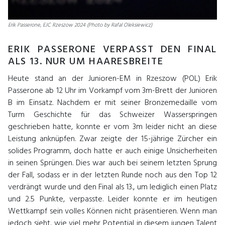
Erik Passerone, EJC Rzeszow 2024 (Photo by Rafal Oleksiewicz)
ERIK PASSERONE VERPASST DEN FINAL
ALS 13. NUR UM HAARESBREITE
Heute stand an der Junioren-EM in Rzeszow (POL) Erik
Passerone ab 12 Uhr im Vorkampf vom 3m-Brett der Junioren
B im Einsatz. Nachdem er mit seiner Bronzemedaille vom
Turm Geschichte für das Schweizer Wasserspringen
geschrieben hatte, konnte er vom 3m leider nicht an diese
Leistung anknüpfen. Zwar zeigte der 15-jährige Zürcher ein
solides Programm, doch hatte er auch einige Unsicherheiten
in seinen Sprüngen. Dies war auch bei seinem letzten Sprung
der Fall, sodass er in der letzten Runde noch aus den Top 12
verdrängt wurde und den Final als 13., um lediglich einen Platz
und 2.5 Punkte, verpasste. Leider konnte er im heutigen
Wettkampf sein volles Können nicht präsentieren. Wenn man
jedoch sieht, wie viel mehr Potential in diesem jungen Talent