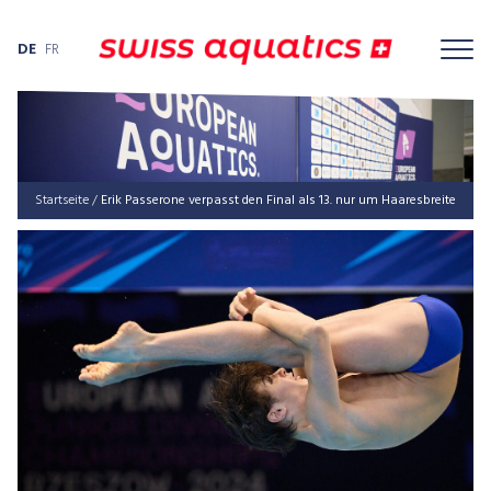
DE
FR
Startseite
/
Erik Passerone verpasst den Final als 13. nur um Haaresbreite