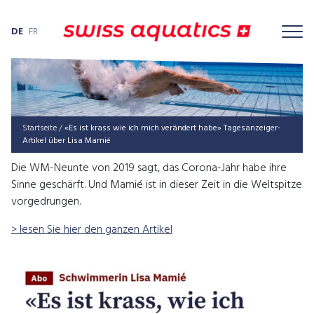
DE
FR
Startseite
/
«Es ist krass wie ich mich ver­än­dert habe» Tages­an­zei­ger-
Arti­kel über Lisa Mamié
Die WM-Neunte von 2019 sagt, das Corona-Jahr habe ihre
Sinne geschärft. Und Mamié ist in dieser Zeit in die Weltspitze
vorgedrungen.
> lesen Sie hier den ganzen Artikel