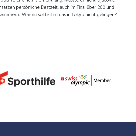
, dachte er einen Moment lang. Musste er nicht. Djakovic
Einsätzen persönliche Bestzeit, auch im Final über 200 und
chwimmern. Warum sollte ihm das in Tokyo nicht gelingen?