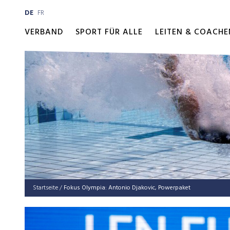
DE
FR
VERBAND
SPORT FÜR ALLE
LEITEN & COACHE
Startseite
/
Fokus Olym­pia: Anto­nio Dja­ko­vic, Powerpaket