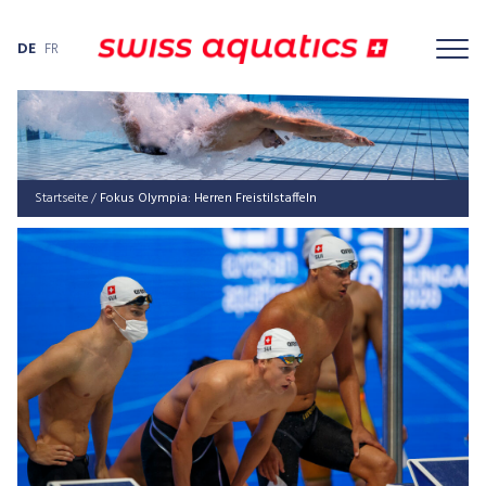
DE
FR
Startseite
/
Fokus Olym­pia: Her­ren Freistilstaffeln