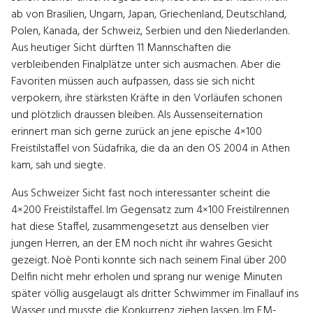
ab von Brasilien, Ungarn, Japan, Griechenland, Deutschland,
Polen, Kanada, der Schweiz, Serbien und den Niederlanden.
Aus heutiger Sicht dürften 11 Mannschaften die
verbleibenden Finalplätze unter sich ausmachen. Aber die
Favoriten müssen auch aufpassen, dass sie sich nicht
verpokern, ihre stärksten Kräfte in den Vorläufen schonen
und plötzlich draussen bleiben. Als Aussenseiternation
erinnert man sich gerne zurück an jene epische 4×100
Freistilstaffel von Südafrika, die da an den OS 2004 in Athen
kam, sah und siegte.
Aus Schweizer Sicht fast noch interessanter scheint die
4×200 Freistilstaffel. Im Gegensatz zum 4×100 Freistilrennen
hat diese Staffel, zusammengesetzt aus denselben vier
jungen Herren, an der EM noch nicht ihr wahres Gesicht
gezeigt. Noè Ponti konnte sich nach seinem Final über 200
Delfin nicht mehr erholen und sprang nur wenige Minuten
später völlig ausgelaugt als dritter Schwimmer im Finallauf ins
Wasser und musste die Konkurrenz ziehen lassen. Im EM-