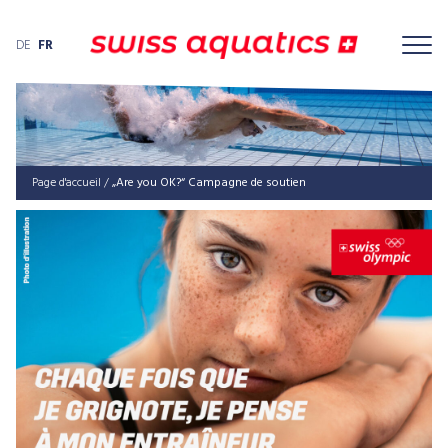
DE
FR
Page d'accueil
/
„Are you OK?“ Cam­pa­gne de soutien