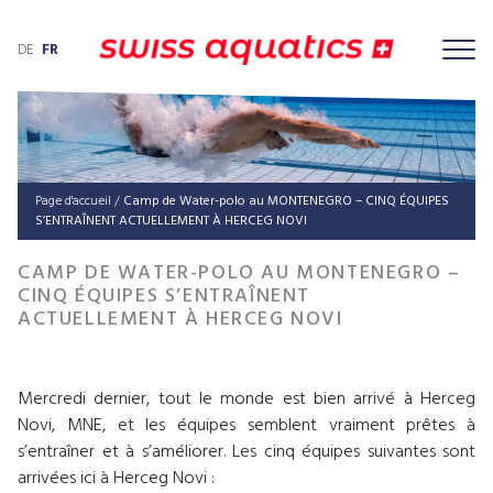
DE
FR
Page d'accueil
/
Camp de Water-polo au MON­TE­NE­GRO – CINQ ÉQUIPES
S’EN­TRAÎ­NENT ACTU­EL­LE­MENT À HER­CEG NOVI
CAMP DE WATER-POLO AU MONTENEGRO –
CINQ ÉQUIPES S’ENTRAÎNENT
ACTUELLEMENT À HERCEG NOVI
Mercredi dernier, tout le monde est bien arrivé à Herceg
Novi, MNE, et les équipes semblent vraiment prêtes à
s’entraîner et à s’améliorer. Les cinq équipes suivantes sont
arrivées ici à Herceg Novi :