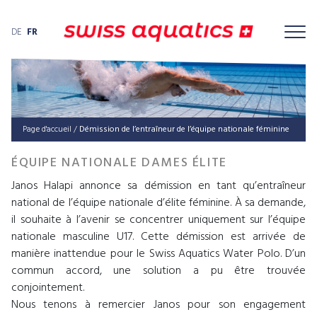
DE
FR
Page d'accueil
/
Démis­si­on de l’en­traî­neur de l’é­qui­pe natio­na­le féminine
ÉQUIPE NATIONALE DAMES ÉLITE
Janos Halapi annonce sa démission en tant qu’entraîneur
national de l’équipe nationale d’élite féminine. À sa demande,
il souhaite à l’avenir se concentrer uniquement sur l’équipe
nationale masculine U17. Cette démission est arrivée de
manière inattendue pour le Swiss Aquatics Water Polo. D’un
commun accord, une solution a pu être trouvée
conjointement.
Nous tenons à remercier Janos pour son engagement