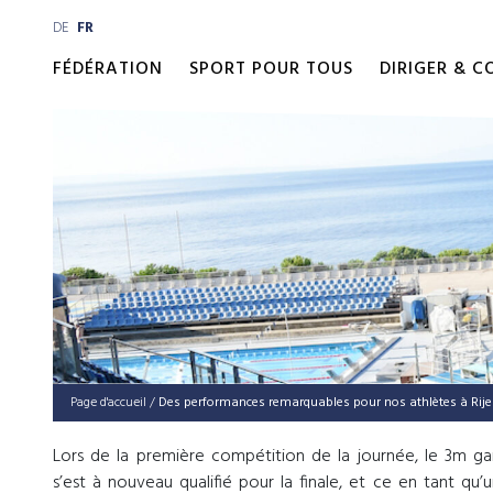
DE
FR
FÉDÉRATION
SPORT POUR TOUS
DIRIGER & 
Page d'accueil
/
Des per­for­mances remar­quables pour nos ath­lètes à Rij
Lors de la première compétition de la journée, le 3m ga
s’est à nouveau qualifié pour la finale, et ce en tant qu’