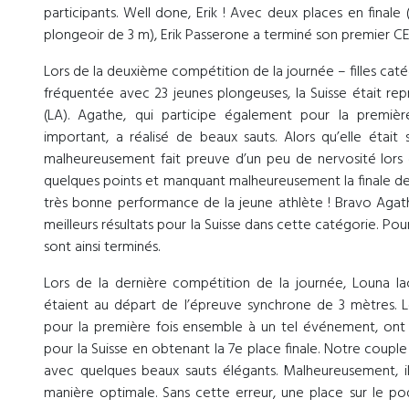
participants. Well done, Erik ! Avec deux places en finale
plongeoir de 3 m), Erik Passerone a terminé son premier CE
Lors de la deuxième compétition de la journée – filles caté
fréquentée avec 23 jeunes plongeuses, la Suisse était r
(LA). Agathe, qui participe également pour la premiè
important, a réalisé de beaux sauts. Alors qu’elle était s
malheureusement fait preuve d’un peu de nervosité lors d
quelques points et manquant malheureusement la finale des
très bonne performance de la jeune athlète ! Bravo Agathe
meilleurs résultats pour la Suisse dans cette catégorie. Pour 
sont ainsi terminés.
Lors de la dernière compétition de la journée, Louna Ia
étaient au départ de l’épreuve synchrone de 3 mètres. Les
pour la première fois ensemble à un tel événement, ont 
pour la Suisse en obtenant la 7e place finale. Notre couple
avec quelques beaux sauts élégants. Malheureusement, il
manière optimale. Sans cette erreur, une place sur le p