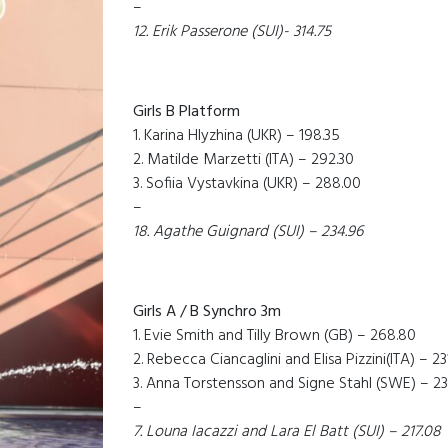
–
12. Erik Passerone (SUI)- 314.75
Girls B Platform
1. Karina Hlyzhina (UKR) – 198.35
2. Matilde Marzetti (ITA) – 292.30
3. Sofiia Vystavkina (UKR) – 288.00
–
18. Agathe Guignard (SUI) – 234.96
Girls A / B Synchro 3m
1. Evie Smith and Tilly Brown (GB) – 268.80
2. Rebecca Ciancaglini and Elisa Pizzini(ITA) – 23
3. Anna Torstensson and Signe Stahl (SWE) – 2
–
7. Louna Iacazzi and Lara El Batt (SUI) – 217.08