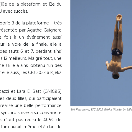
 (10e de la plateform et 12e du
J avec succès.
gorie B de la plateforme – très
eprésentée par Agathe Guignard
re fois à un événement aussi
ur la voie de la finale, elle a
es sauts 6 et 7, perdant ainsi
 12 meilleurs. Malgré tout, une
 ! Elle a ainsi obtenu l’un des
elle aussi, les CEJ 2023 à Rijeka
cazzi et Lara El Batt (GN1885)
 deux filles, qui participaient
réalisé une belle performance
Erik Passerone, EJC 2023, Rijeka (Photo by LEN 
 synchro suisse a su convaincre
s n’ont pas réussi le 405C de
odium aurait même été dans le