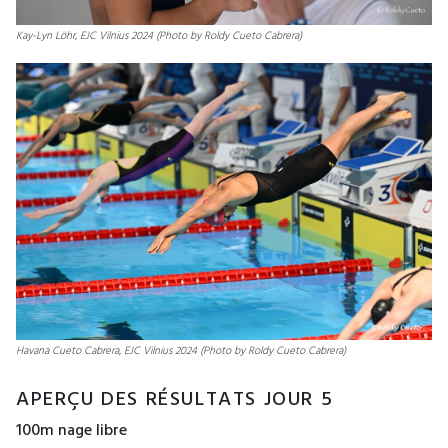
Kay-Lyn Löhr, EJC Vilnius 2024 (Photo by Roldy Cueto Cabrera)
Havana Cueto Cabrera, EJC Vilnius 2024 (Photo by Roldy Cueto Cabrera)
APERÇU DES RÉSULTATS JOUR 5
100m nage libre