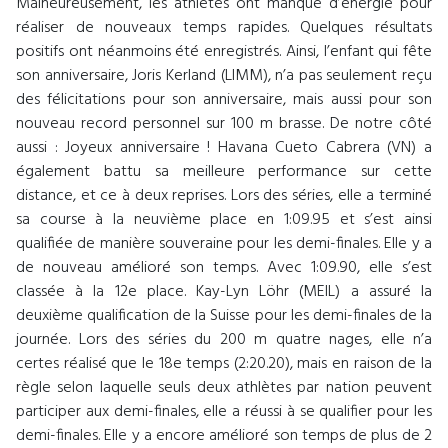
Malheureusement, les athlètes ont manqué d’énergie pour
réaliser de nouveaux temps rapides. Quelques résultats
positifs ont néanmoins été enregistrés. Ainsi, l’enfant qui fête
son anniversaire, Joris Kerland (LIMM), n’a pas seulement reçu
des félicitations pour son anniversaire, mais aussi pour son
nouveau record personnel sur 100 m brasse. De notre côté
aussi : Joyeux anniversaire ! Havana Cueto Cabrera (VN) a
également battu sa meilleure performance sur cette
distance, et ce à deux reprises. Lors des séries, elle a terminé
sa course à la neuvième place en 1:09.95 et s’est ainsi
qualifiée de manière souveraine pour les demi-finales. Elle y a
de nouveau amélioré son temps. Avec 1:09.90, elle s’est
classée à la 12e place. Kay-Lyn Löhr (MEIL) a assuré la
deuxième qualification de la Suisse pour les demi-finales de la
journée. Lors des séries du 200 m quatre nages, elle n’a
certes réalisé que le 18e temps (2:20.20), mais en raison de la
règle selon laquelle seuls deux athlètes par nation peuvent
participer aux demi-finales, elle a réussi à se qualifier pour les
demi-finales. Elle y a encore amélioré son temps de plus de 2