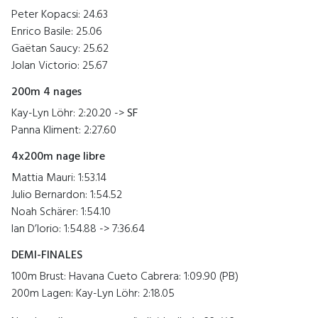
Peter Kopacsi: 24.63
Enrico Basile: 25.06
Gaëtan Saucy: 25.62
Jolan Victorio: 25.67
200m 4 nages
Kay-Lyn Löhr: 2:20.20 ->
SF
Panna Kliment: 2:27.60
4x200m nage libre
Mattia Mauri: 1:53.14
Julio Bernardon: 1:54.52
Noah Schärer: 1:54.10
Ian D’Iorio: 1:54.88 -> 7:36.64
DEMI-FINALES
100m Brust: Havana Cueto Cabrera: 1:09.90 (PB)
200m Lagen: Kay-Lyn Löhr: 2:18.05