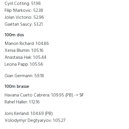
Cyril Cotting: 51.98
Filip Markovic: 52.38
Jolan Victorio: 52.96
Gaëtan Saucy: 53.21
100m dos
Manon Richard: 1:04.86
Xenia Blumin: 1:05.16
Anastasia Hak: 1:05.44
Leona Papp: 1:05.56
Gian Germann: 59.18
100m brasse
Havana Cueto Cabrera: 1.09.95 (PB) ->
SF
Rahel Haller: 1:12.16
Joris Kerland: 1:04.69 (PB)
Volodymyr Degtyaryov: 1:05.27