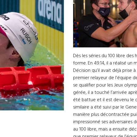
Dès les séries du 100 libre de
forme. En 49.14, il a réalisé un m
Décision qu’il avait déjà prise
premier relayeur de l’équipe de 
se qualifier pour les Jeux olym
gérée, il a touché l’arrivée apr
été battue et il est devenu le 
similaire a été suivi par le G
manière plus décontractée puisq
impressionné ses adversaires 
au 100 libre, mais a ensuite dé
que premier relayeur de l’équip