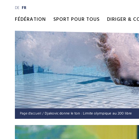
DE
FR
FÉDÉRATION
SPORT POUR TOUS
DIRIGER & 
Page d'accueil
/
Dja­ko­vic don­ne le ton : Limi­te olym­pi­que au 200 libre