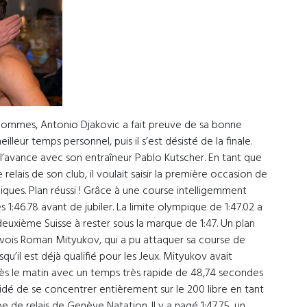
s hommes, Antonio Djakovic a fait preuve de sa bonne
eilleur temps personnel, puis il s’est désisté de la finale.
 à l’avance avec son entraîneur Pablo Kutscher. En tant que
relais de son club, il voulait saisir la première occasion de
piques. Plan réussi ! Grâce à une course intelligemment
ès 1:46.78 avant de jubiler. La limite olympique de 1:47.02 a
deuxième Suisse à rester sous la marque de 1:47. Un plan
enevois Roman Mityukov, qui a pu attaquer sa course de
u’il est déjà qualifié pour les Jeux. Mityukov avait
dès le matin avec un temps très rapide de 48,74 secondes
cidé de se concentrer entièrement sur le 200 libre en tant
e de relais de Genève Natation. Il y a nagé 1:47.75, un