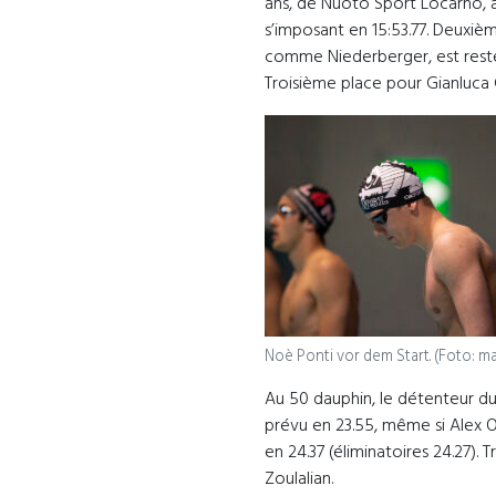
ans, de Nuoto Sport Locarno, a
s’imposant en 15:53.77. Deuxièm
comme Niederberger, est resté
Troisième place pour Gianluca
Noè Ponti vor dem Start. (Foto: m
Au 50 dauphin, le détenteur d
prévu en 23.55, même si Alex 
en 24.37 (éliminatoires 24.27).
Zoulalian.