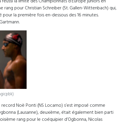
 réussi la limite des Championnats d’Europe juniors en
e rang pour Christian Schreiber (St. Gallen-Wittenbach) qui,
 pour la première fois en-dessous des 16 minutes.
 Gartmann.
agicpbk)
u record Noè Ponti (NS Locarno) s’est imposé comme
Ogbonna (Lausanne), deuxième, était également bien parti
 Troisième rang pour le coéquipier d’Ogbonna, Nicolas