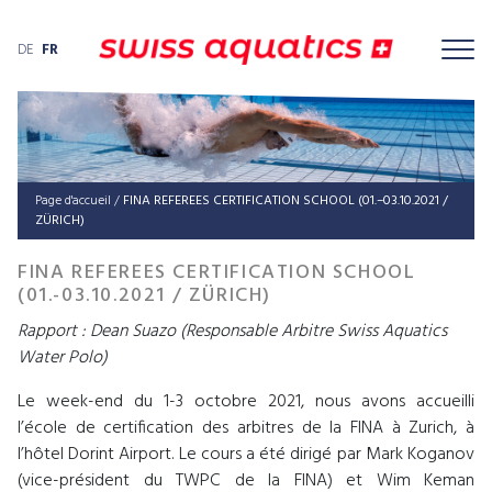
DE
FR
Page d'accueil
/
FINA REFE­REES CER­TI­FI­CA­TI­ON SCHOOL (01.–03.10.2021 /
ZÜRICH)
FINA REFEREES CERTIFICATION SCHOOL
(01.-03.10.2021 / ZÜRICH)
Rapport : Dean Suazo (Responsable Arbitre Swiss Aquatics
Water Polo)
Le week-end du 1-3 octobre 2021, nous avons accueilli
l’école de certification des arbitres de la FINA à Zurich, à
l’hôtel Dorint Airport. Le cours a été dirigé par Mark Koganov
(vice-président du TWPC de la FINA) et Wim Keman