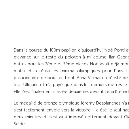
Dans la course du 100m papillon d’aujourd’hui, Noè Ponti 
d’avance sur le reste du peloton à mi-course. Ilan Gagn
battus pour les 2ème et 3ème places. Noè avait déjà montr
matin et a réussi les minima olympiques pour Paris.
passionnante de bout en bout. Anna Vismara a résisté de t
Julia Ullmann et n’a payé que dans les derniers mètres le
Elle s’est finalement classée deuxième, devant Lena Kreundl
Le médaillé de bronze olympique Jérémy Desplanches n’a 
s’est facilement envolé vers la victoire. Il a été le seul n
deux minutes et s’est ainsi imposé nettement devant G
Seidel.