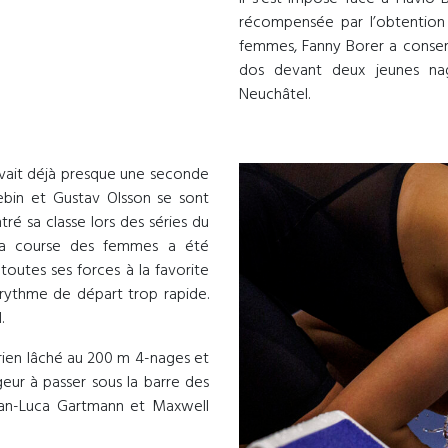
récompensée par l’obtention 
femmes, Fanny Borer a conserv
dos devant deux jeunes nag
Neuchâtel.
avait déjà presque une seconde
ebin et Gustav Olsson se sont
é sa classe lors des séries du
 La course des femmes a été
outes ses forces à la favorite
 rythme de départ trop rapide.
.
rien lâché au 200 m 4-nages et
ageur à passer sous la barre des
ian-Luca Gartmann et Maxwell