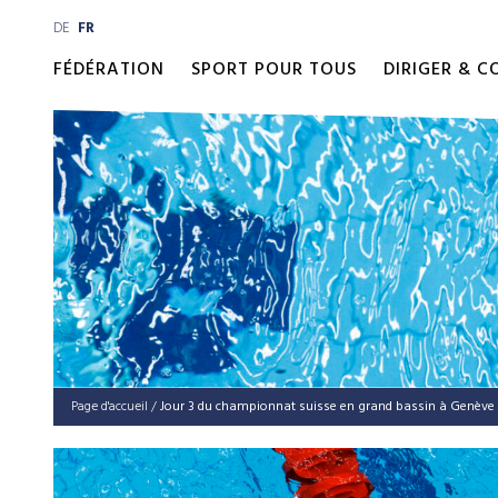
DE
FR
FÉDÉRATION
SPORT POUR TOUS
DIRIGER & 
Page d'accueil
/
Jour 3 du championnat suisse en grand bassin à Genève