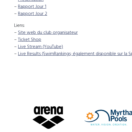
–
Rapport Jour 1
–
Rapport Jour 2
Liens:
–
Site web du club organisateur
–
Ticket Shop
–
Live Stream (YouTube)
–
Live Results (SwimRankings; également disponible sur la