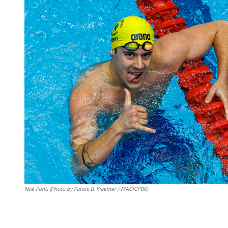
Noè Ponti (Photo by Patrick B. Kraemer / MAGICPBK)