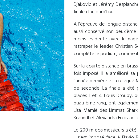
Djakovic et Jérémy Desplanches
finale d’aujourd’hui.
A l’épreuve de longue distance
aussi conservé son deuxième ti
moins évidente avec le nageu
rattraper le leader Christian 
complété le podium, comme il l’
Sur la courte distance en brass
fois imposé. Il a amélioré s
l’année dernière et a relégué 
de seconde. La finale a été 
places 1 et 4. Louis Droupy, 
quatrième rang, ont égalemen
Lisa Mamié des Limmat Sharks
Kreundl et Alexandra Froissart 
Le 200 m dos messieurs a été 
Il s’est imposé face à Flavio