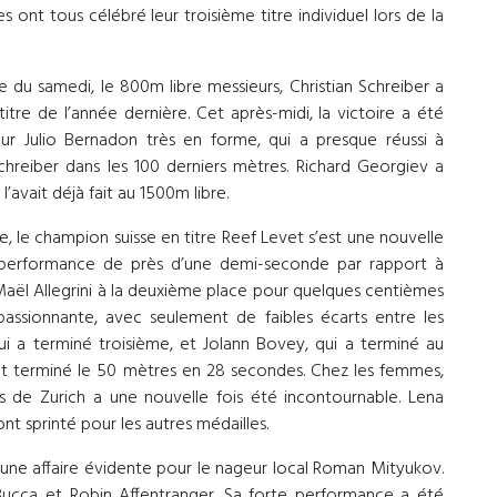
 ont tous célébré leur troisième titre individuel lors de la
 du samedi, le 800m libre messieurs, Christian Schreiber a
tre de l’année dernière. Cet après-midi, la victoire a été
r Julio Bernadon très en forme, qui a presque réussi à
Schreiber dans les 100 derniers mètres. Richard Georgiev a
avait déjà fait au 1500m libre.
e, le champion suisse en titre Reef Levet s’est une nouvelle
a performance de près d’une demi-seconde par rapport à
Maël Allegrini à la deuxième place pour quelques centièmes
passionnante, avec seulement de faibles écarts entre les
qui a terminé troisième, et Jolann Bovey, qui a terminé au
t terminé le 50 mètres en 28 secondes. Chez les femmes,
 de Zurich a une nouvelle fois été incontournable. Lena
ont sprinté pour les autres médailles.
une affaire évidente pour le nageur local Roman Mityukov.
 Bucca et Robin Affentranger. Sa forte performance a été