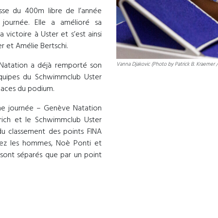
sse du 400m libre de l’année
 journée. Elle a amélioré sa
ictoire à Uster et s’est ainsi
 et Amélie Bertschi.
 Natation a déjà remporté son
Vanna Djakovic (Photo by Patrick B. Kraemer
équipes du Schwimmclub Uster
places du podium.
ème journée – Genève Natation
rich et le Schwimmclub Uster
du classement des points FINA
hez les hommes, Noè Ponti et
ont séparés que par un point