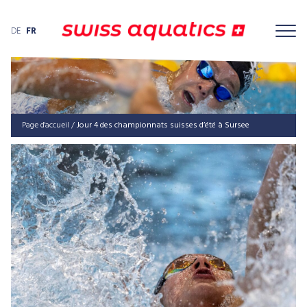
DE
FR
Page d'accueil
/
Jour 4 des cham­pion­nats suis­ses d’é­té à Sursee