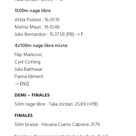
1500m nage libre
Attila Polster : 16:30.19
Mattia Mauri : 16:10.48
Julio Bernardon : 15:37.58 (PB) ->
F
4x100m nage libre mixte
Filip Markovic
Cyril Cotting
Julia Balthasar
Panna Kliment
->
DSQ
DEMI – FINALES
50m nage libre : Talia Jordan: 25.89 (=PB)
FINALES
50m brasse : Havana Cueto Cabrera: 31.79