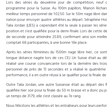
Lors des séries du deuxième jour de compétition, neuf co
programme pour la Suisse. Au 100m papillon, Manon Richar
meilleur temps personnel de 1:02.50. Sur le 50m nage libre dam
nation pour envoyer quatre athlètes au départ. Séraphine Hoig
Talia Jordan (LIES) a cependant été la seule à passer les sér
position et s’est qualifiée pour la demi-finale. Lors de cette
de seconde pour atteindre 25.89, confirmant ainsi son meilleu
comptait 68 participantes, à une bonne 14e place.
Après les séries féminines du 1500m nage libre hier, ce sont
longue distance nagée lors de ces CEJ. Un Suisse était au dé
réalisé une course convaincante lors de la dernière des trois
personnel de près de 13 secondes et a réalisé le quatrième 
performance, il a en outre réussi à se qualifier pour la finale 
Outre Talia Jordan, une autre Suissesse était au départ des 
qualifiée hier soir pour la finale du 50 m brasse et a donc pu 
un temps de 31.79, elle s’est classée au 7e rang.
Nous félicitons les athlètes et les entraîneurs pour leurs pe