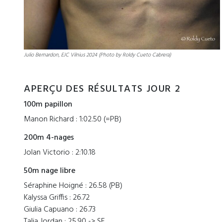
Julio Bernardon, EJC Vilnius 2024 (Photo by Roldy Cueto Cabrera)
APERÇU DES RÉSULTATS JOUR 2
100m papillon
Manon Richard : 1:02.50 (=PB)
200m 4-nages
Jolan Victorio : 2:10.18
50m nage libre
Séraphine Hoigné : 26.58 (PB)
Kalyssa Griffis : 26.72
Giulia Capuano : 26.73
Talia Jordan : 25.90 -> SF