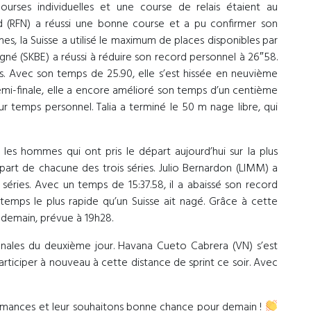
urses individuelles et une course de relais étaient au
d (RFN) a réussi une bonne course et a pu confirmer son
es, la Suisse a utilisé le maximum de places disponibles par
né (SKBE) a réussi à réduire son record personnel à 26″58.
ies. Avec son temps de 25.90, elle s’est hissée en neuvième
 demi-finale, elle a encore amélioré son temps d’un centième
r temps personnel. Talia a terminé le 50 m nage libre, qui
 les hommes qui ont pris le départ aujourd’hui sur la plus
part de chacune des trois séries. Julio Bernardon (LIMM) a
 séries. Avec un temps de 15:37.58, il a abaissé son record
temps le plus rapide qu’un Suisse ait nagé. Grâce à cette
de demain, prévue à 19h28.
finales du deuxième jour. Havana Cueto Cabrera (VN) s’est
participer à nouveau à cette distance de sprint ce soir. Avec
rformances et leur souhaitons bonne chance pour demain !