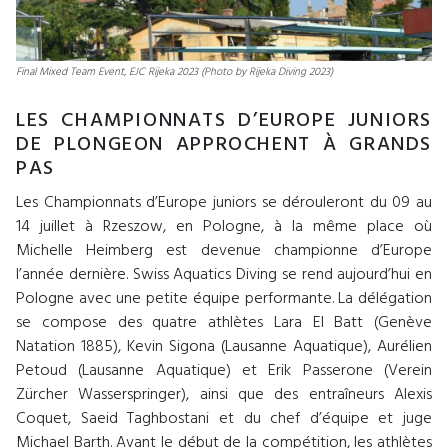
Final Mixed Team Event, EJC Rijeka 2023 (Photo by Rijeka Diving 2023)
LES CHAMPIONNATS D’EUROPE JUNIORS
DE PLONGEON APPROCHENT À GRANDS
PAS
Les Championnats d’Europe juniors se dérouleront du 09 au
14 juillet à Rzeszow, en Pologne, à la même place où
Michelle Heimberg est devenue championne d’Europe
l’année dernière. Swiss Aquatics Diving se rend aujourd’hui en
Pologne avec une petite équipe performante. La délégation
se compose des quatre athlètes Lara El Batt (Genève
Natation 1885), Kevin Sigona (Lausanne Aquatique), Aurélien
Petoud (Lausanne Aquatique) et Erik Passerone (Verein
Zürcher Wasserspringer), ainsi que des entraîneurs Alexis
Coquet, Saeid Taghbostani et du chef d’équipe et juge
Michael Barth. Avant le début de la compétition, les athlètes