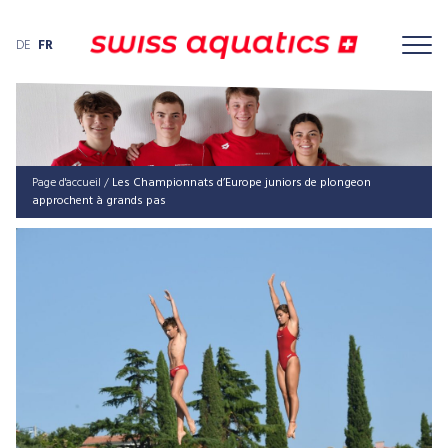
DE
FR
Page d'accueil
/
Les Championnats d’Europe juniors de plongeon
approchent à grands pas