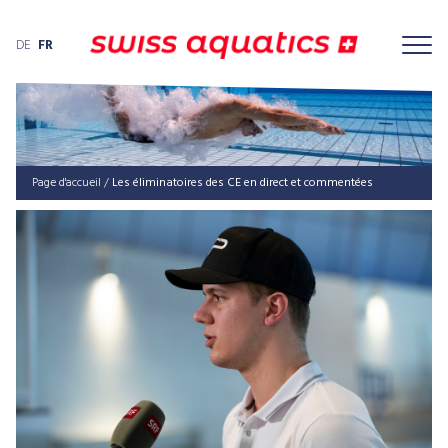
DE
FR
Page d'accueil
/
Les éli­mi­na­toires des CE en direct et commentées