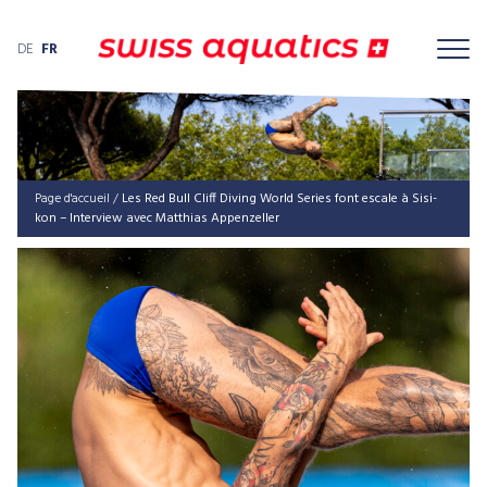
DE
FR
Page d'accueil
/
Les Red Bull Cliff Diving World Series font esca­le à Sis­i­
kon – Inter­view avec Mat­thi­as Appenzeller